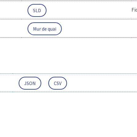
Fi
SLD
Mur de quai
JSON
CSV