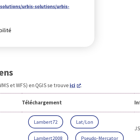
-solutions/urbis-solutions/urbis-
ilité
iens
(WMS et WFS) en QGIS se trouve
ici
.
Téléchargement
In
Lambert72
Lat/Lon
J
Lambert2008
Pseudo-Mercator