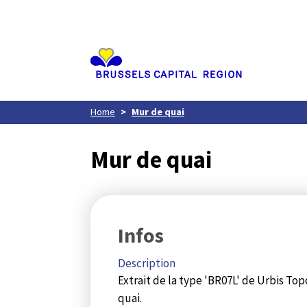
Aller
au
contenu
principal
Home
Mur de quai
Mur de quai
Infos
Description
Extrait de la type 'BR07L' de Urbis To
quai.