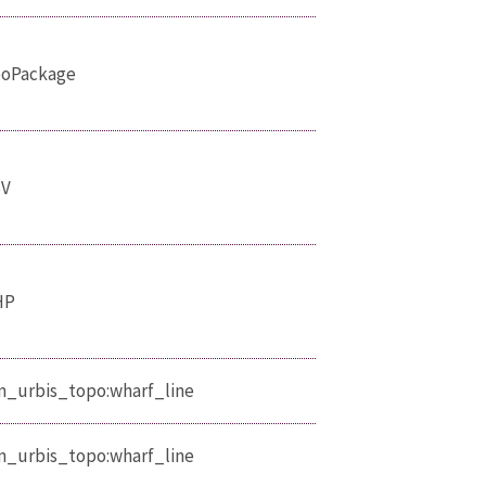
oPackage
SV
HP
_urbis_topo:wharf_line
_urbis_topo:wharf_line