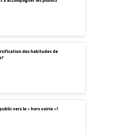
t 8 accompagner les publics
rsification des habitudes de
e?
blic vers le « hors voirie »?