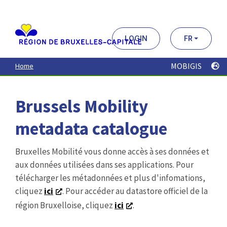
Aller
au
contenu
principal
LOGIN
FR
MOBIGIS
Home
Brussels Mobility
metadata catalogue
Bruxelles Mobilité vous donne accès à ses données et
aux données utilisées dans ses applications. Pour
télécharger les métadonnées et plus d'infomations,
cliquez
ici
. Pour accéder au datastore officiel de la
région Bruxelloise, cliquez
ici
.