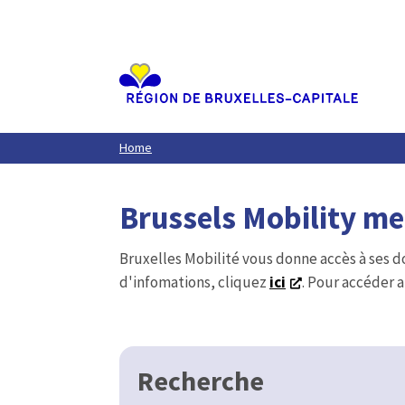
Aller
au
contenu
principal
Home
Brussels Mobility m
Bruxelles Mobilité vous donne accès à ses d
d'infomations, cliquez
ici
. Pour accéder a
Recherche