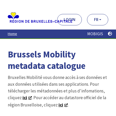
Aller
au
contenu
principal
LOGIN
FR
MOBIGIS
Home
Brussels Mobility
metadata catalogue
Bruxelles Mobilité vous donne accès à ses données et
aux données utilisées dans ses applications. Pour
télécharger les métadonnées et plus d'infomations,
cliquez
ici
. Pour accéder au datastore officiel de la
région Bruxelloise, cliquez
ici
.