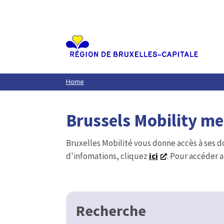
Aller
au
contenu
principal
Home
Brussels Mobility m
Bruxelles Mobilité vous donne accès à ses d
d'infomations, cliquez
ici
. Pour accéder a
Recherche