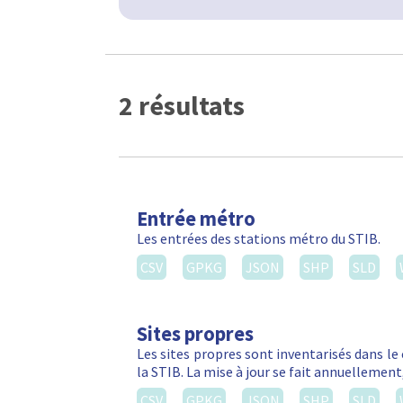
2 résultats
Entrée métro
Les entrées des stations métro du STIB.
CSV
GPKG
JSON
SHP
SLD
Sites propres
Les sites propres sont inventarisés dans le
la STIB. La mise à jour se fait annuellemen
CSV
GPKG
JSON
SHP
SLD