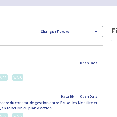
F
Changez l'ordre
Open Data
WFS
WMS
Data BM
Open Data
 cadre du contrat de gestion entre Bruxelles Mobilité et
t, en fonction du plan d'action …
WFS
WMS