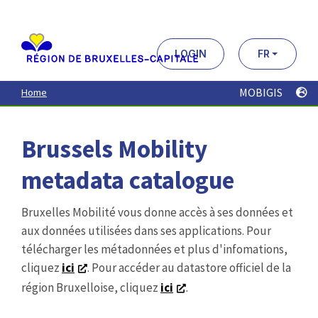
Aller
au
contenu
principal
LOGIN
FR
MOBIGIS
Home
Brussels Mobility
metadata catalogue
Bruxelles Mobilité vous donne accès à ses données et
aux données utilisées dans ses applications. Pour
télécharger les métadonnées et plus d'infomations,
cliquez
ici
. Pour accéder au datastore officiel de la
région Bruxelloise, cliquez
ici
.