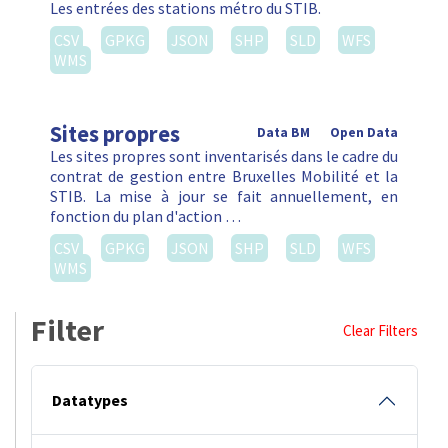
Les entrées des stations métro du STIB.
CSV
GPKG
JSON
SHP
SLD
WFS
WMS
Sites propres
Data BM
Open Data
Les sites propres sont inventarisés dans le cadre du
contrat de gestion entre Bruxelles Mobilité et la
STIB. La mise à jour se fait annuellement, en
fonction du plan d'action …
CSV
GPKG
JSON
SHP
SLD
WFS
WMS
Filter
Clear Filters
Datatypes