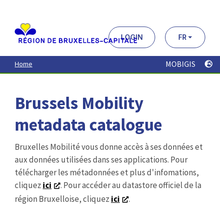
Aller
au
contenu
principal
LOGIN
FR
MOBIGIS
Home
Brussels Mobility
metadata catalogue
Bruxelles Mobilité vous donne accès à ses données et
aux données utilisées dans ses applications. Pour
télécharger les métadonnées et plus d'infomations,
cliquez
ici
. Pour accéder au datastore officiel de la
région Bruxelloise, cliquez
ici
.