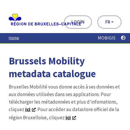
Aller
au
contenu
principal
LOGIN
FR
MOBIGIS
Home
Brussels Mobility
metadata catalogue
Bruxelles Mobilité vous donne accès à ses données et
aux données utilisées dans ses applications. Pour
télécharger les métadonnées et plus d'infomations,
cliquez
ici
. Pour accéder au datastore officiel de la
région Bruxelloise, cliquez
ici
.