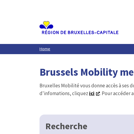
Aller
au
contenu
principal
Home
Brussels Mobility m
Bruxelles Mobilité vous donne accès à ses d
d'infomations, cliquez
ici
. Pour accéder a
Recherche