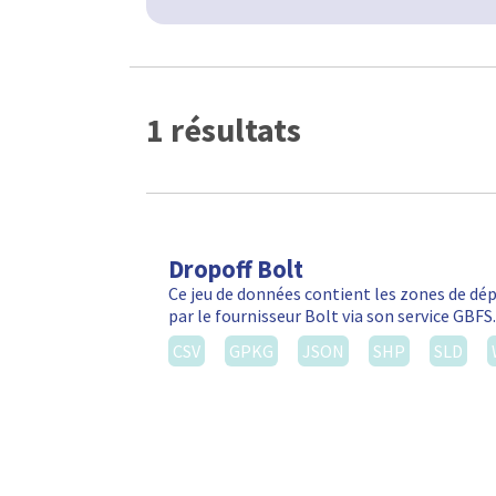
1 résultats
Dropoff Bolt
Ce jeu de données contient les zones de d
par le fournisseur Bolt via son service GBF
CSV
GPKG
JSON
SHP
SLD