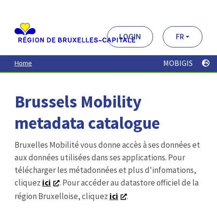
Aller
au
contenu
principal
LOGIN
FR
MOBIGIS
Home
Brussels Mobility
metadata catalogue
Bruxelles Mobilité vous donne accès à ses données et
aux données utilisées dans ses applications. Pour
télécharger les métadonnées et plus d'infomations,
cliquez
ici
. Pour accéder au datastore officiel de la
région Bruxelloise, cliquez
ici
.