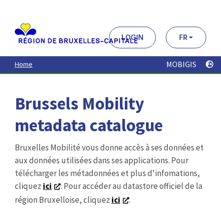
Aller
au
contenu
principal
LOGIN
FR
MOBIGIS
Home
Brussels Mobility
metadata catalogue
Bruxelles Mobilité vous donne accès à ses données et
aux données utilisées dans ses applications. Pour
télécharger les métadonnées et plus d'infomations,
cliquez
ici
. Pour accéder au datastore officiel de la
région Bruxelloise, cliquez
ici
.