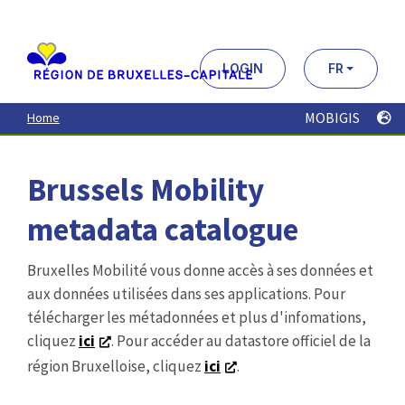
Aller
au
contenu
principal
LOGIN
FR
MOBIGIS
Home
Brussels Mobility
metadata catalogue
Bruxelles Mobilité vous donne accès à ses données et
aux données utilisées dans ses applications. Pour
télécharger les métadonnées et plus d'infomations,
cliquez
ici
. Pour accéder au datastore officiel de la
région Bruxelloise, cliquez
ici
.