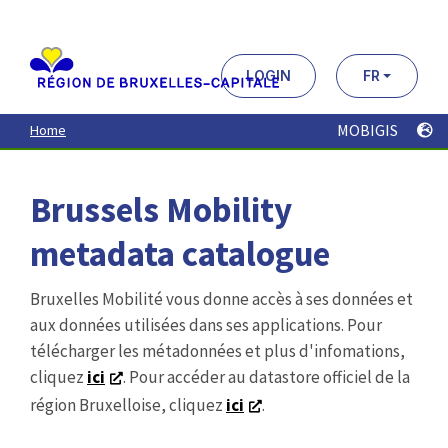
Aller
au
contenu
principal
LOGIN
FR
MOBIGIS
Home
Brussels Mobility
metadata catalogue
Bruxelles Mobilité vous donne accès à ses données et
aux données utilisées dans ses applications. Pour
télécharger les métadonnées et plus d'infomations,
cliquez
ici
. Pour accéder au datastore officiel de la
région Bruxelloise, cliquez
ici
.