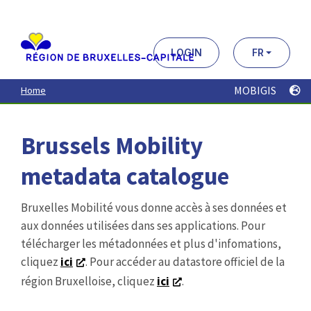
Aller
au
contenu
principal
LOGIN
FR
MOBIGIS
Home
Brussels Mobility
metadata catalogue
Bruxelles Mobilité vous donne accès à ses données et
aux données utilisées dans ses applications. Pour
télécharger les métadonnées et plus d'infomations,
cliquez
ici
. Pour accéder au datastore officiel de la
région Bruxelloise, cliquez
ici
.