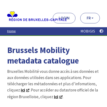
Aller
au
contenu
principal
LOGIN
FR
MOBIGIS
Home
Brussels Mobility
metadata catalogue
Bruxelles Mobilité vous donne accès à ses données et
aux données utilisées dans ses applications. Pour
télécharger les métadonnées et plus d'infomations,
cliquez
ici
. Pour accéder au datastore officiel de la
région Bruxelloise, cliquez
ici
.