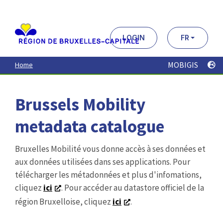
Aller
au
contenu
principal
LOGIN
FR
MOBIGIS
Home
Brussels Mobility
metadata catalogue
Bruxelles Mobilité vous donne accès à ses données et
aux données utilisées dans ses applications. Pour
télécharger les métadonnées et plus d'infomations,
cliquez
ici
. Pour accéder au datastore officiel de la
région Bruxelloise, cliquez
ici
.