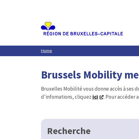
Aller
au
contenu
principal
Home
Brussels Mobility m
Bruxelles Mobilité vous donne accès à ses d
d'infomations, cliquez
ici
. Pour accéder a
Recherche