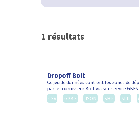
1 résultats
Dropoff Bolt
Ce jeu de données contient les zones de d
par le fournisseur Bolt via son service GBF
CSV
GPKG
JSON
SHP
SLD