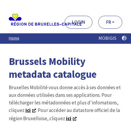
Aller
au
contenu
principal
LOGIN
FR
MOBIGIS
Home
Brussels Mobility
metadata catalogue
Bruxelles Mobilité vous donne accès à ses données et
aux données utilisées dans ses applications. Pour
télécharger les métadonnées et plus d'infomations,
cliquez
ici
. Pour accéder au datastore officiel de la
région Bruxelloise, cliquez
ici
.