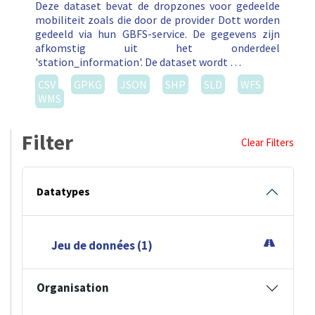
Deze dataset bevat de dropzones voor gedeelde
mobiliteit zoals die door de provider Dott worden
gedeeld via hun GBFS-service. De gegevens zijn
afkomstig uit het onderdeel
'station_information'. De dataset wordt …
CSV
GPKG
JSON
SHP
SLD
WFS
WMS
Filter
Clear Filters
Datatypes
Jeu de données (1)
Organisation