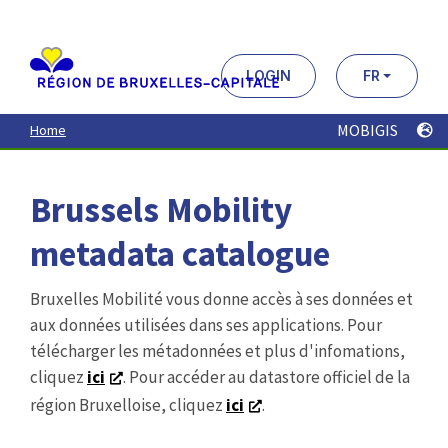
Aller
au
contenu
principal
LOGIN
FR
MOBIGIS
Home
Brussels Mobility
metadata catalogue
Bruxelles Mobilité vous donne accès à ses données et
aux données utilisées dans ses applications. Pour
télécharger les métadonnées et plus d'infomations,
cliquez
ici
. Pour accéder au datastore officiel de la
région Bruxelloise, cliquez
ici
.