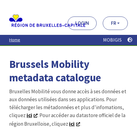
Aller
au
contenu
principal
LOGIN
FR
MOBIGIS
Home
Brussels Mobility
metadata catalogue
Bruxelles Mobilité vous donne accès à ses données et
aux données utilisées dans ses applications. Pour
télécharger les métadonnées et plus d'infomations,
cliquez
ici
. Pour accéder au datastore officiel de la
région Bruxelloise, cliquez
ici
.