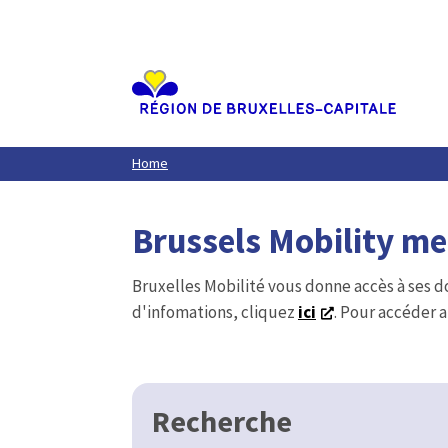
Aller
au
contenu
principal
Home
Brussels Mobility m
Bruxelles Mobilité vous donne accès à ses d
d'infomations, cliquez
ici
. Pour accéder a
Recherche