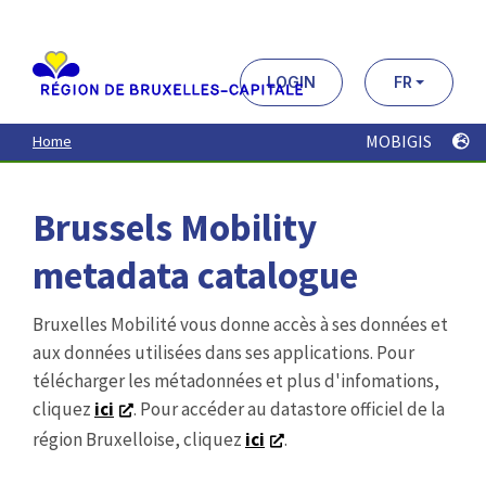
Aller
au
contenu
principal
LOGIN
FR
MOBIGIS
Home
Brussels Mobility
metadata catalogue
Bruxelles Mobilité vous donne accès à ses données et
aux données utilisées dans ses applications. Pour
télécharger les métadonnées et plus d'infomations,
cliquez
ici
. Pour accéder au datastore officiel de la
région Bruxelloise, cliquez
ici
.