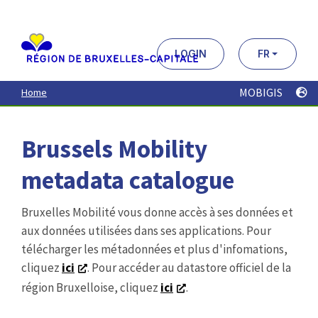
Aller
au
contenu
principal
LOGIN
FR
MOBIGIS
Home
Brussels Mobility
metadata catalogue
Bruxelles Mobilité vous donne accès à ses données et
aux données utilisées dans ses applications. Pour
télécharger les métadonnées et plus d'infomations,
cliquez
ici
. Pour accéder au datastore officiel de la
région Bruxelloise, cliquez
ici
.