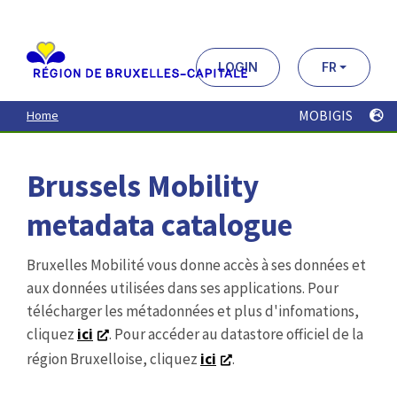
Aller
au
contenu
principal
LOGIN
FR
MOBIGIS
Home
Brussels Mobility
metadata catalogue
Bruxelles Mobilité vous donne accès à ses données et
aux données utilisées dans ses applications. Pour
télécharger les métadonnées et plus d'infomations,
cliquez
ici
. Pour accéder au datastore officiel de la
région Bruxelloise, cliquez
ici
.