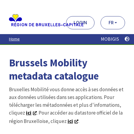
Aller
au
contenu
principal
LOGIN
FR
MOBIGIS
Home
Brussels Mobility
metadata catalogue
Bruxelles Mobilité vous donne accès à ses données et
aux données utilisées dans ses applications. Pour
télécharger les métadonnées et plus d'infomations,
cliquez
ici
. Pour accéder au datastore officiel de la
région Bruxelloise, cliquez
ici
.