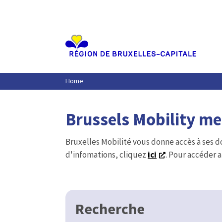
Aller
au
contenu
principal
Home
Brussels Mobility m
Bruxelles Mobilité vous donne accès à ses d
d'infomations, cliquez
ici
. Pour accéder a
Recherche