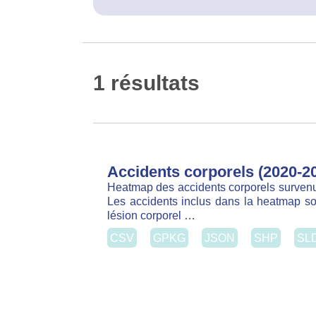
1 résultats
Accidents corporels (2020-20
Heatmap des accidents corporels survenus 
accidents inclus dans la heatmap sont les
corporel …
CSV
GPKG
JSON
SHP
SLD