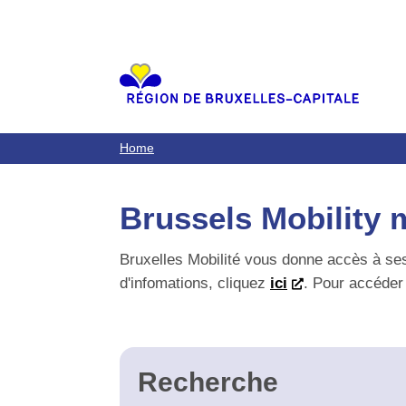
Aller
au
contenu
principal
Home
Brussels Mobility m
Bruxelles Mobilité vous donne accès à ses d
d'infomations, cliquez
ici
. Pour accéder a
Recherche