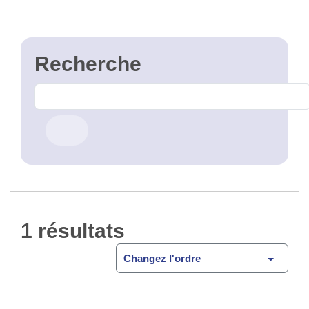
1 résultats
Changez l'ordre
Zone Canal
Open Data
Le Plan Canal a été imaginé comme un moyen de
réponse opérationnel aux défis auxquels la Région
bruxelloise est et sera confrontée dans les 20 ans à
venir : celui …
CSV
GPKG
JSON
SHP
SLD
WFS
WMS