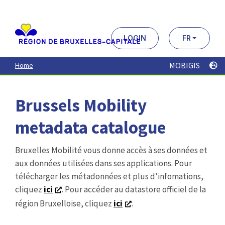
Aller
au
contenu
principal
LOGIN
FR
MOBIGIS
Home
Brussels Mobility
metadata catalogue
Bruxelles Mobilité vous donne accès à ses données et
aux données utilisées dans ses applications. Pour
télécharger les métadonnées et plus d'infomations,
cliquez
ici
. Pour accéder au datastore officiel de la
région Bruxelloise, cliquez
ici
.