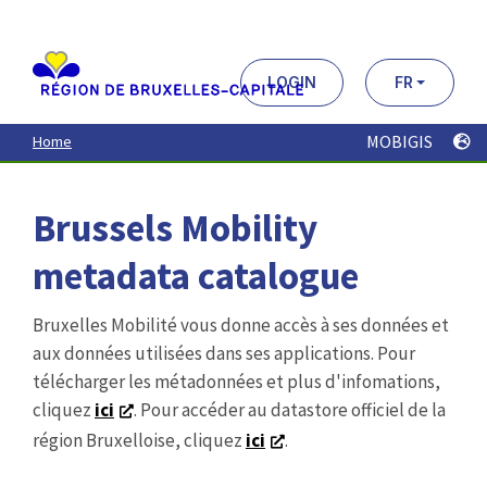
Aller
au
contenu
principal
LOGIN
FR
MOBIGIS
Home
Brussels Mobility
metadata catalogue
Bruxelles Mobilité vous donne accès à ses données et
aux données utilisées dans ses applications. Pour
télécharger les métadonnées et plus d'infomations,
cliquez
ici
. Pour accéder au datastore officiel de la
région Bruxelloise, cliquez
ici
.