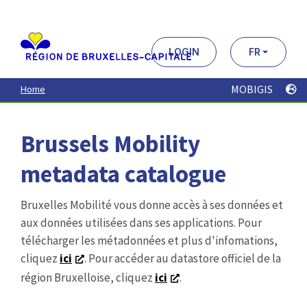
Aller
au
contenu
principal
LOGIN
FR
MOBIGIS
Home
Brussels Mobility
metadata catalogue
Bruxelles Mobilité vous donne accès à ses données et
aux données utilisées dans ses applications. Pour
télécharger les métadonnées et plus d'infomations,
cliquez
ici
. Pour accéder au datastore officiel de la
région Bruxelloise, cliquez
ici
.