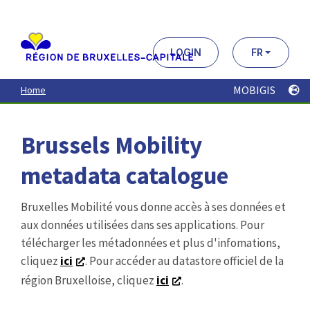
Aller
au
contenu
principal
LOGIN
FR
MOBIGIS
Home
Brussels Mobility
metadata catalogue
Bruxelles Mobilité vous donne accès à ses données et
aux données utilisées dans ses applications. Pour
télécharger les métadonnées et plus d'infomations,
cliquez
ici
. Pour accéder au datastore officiel de la
région Bruxelloise, cliquez
ici
.