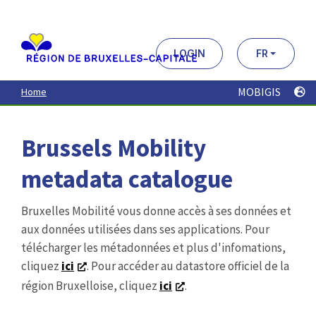
Aller
au
contenu
principal
LOGIN
FR
MOBIGIS
Home
Brussels Mobility
metadata catalogue
Bruxelles Mobilité vous donne accès à ses données et
aux données utilisées dans ses applications. Pour
télécharger les métadonnées et plus d'infomations,
cliquez
ici
. Pour accéder au datastore officiel de la
région Bruxelloise, cliquez
ici
.