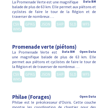
La Promenade Verte est une magnifique
Data BM
balade de plus de 63 km. Elle permet aux piétons et
cyclistes de faire le tour de la Région et de
traverser de nombreux …
CSV
GPKG
JSON
SHP
SLD
WFS
WMS
Promenade verte (piétons)
La Promenade Verte est
Data BM
Open Data
une magnifique balade de plus de 63 km. Elle
permet aux piétons et cyclistes de faire le tour de
la Région et de traverser de nombreux …
CSV
GPKG
JSON
SHP
SLD
WFS
WMS
Philae (Forages)
Open Data
Philae est le précécesseur d'Osiris. Cette couche
montre les coordination de chantier pour des