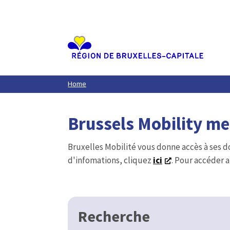
Aller
au
contenu
principal
Home
Brussels Mobility m
Bruxelles Mobilité vous donne accès à ses d
d'infomations, cliquez
ici
. Pour accéder a
Recherche