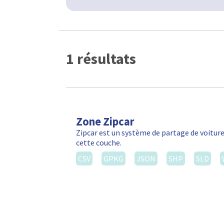
1 résultats
Zone Zipcar
Zipcar est un système de partage de voiture
cette couche.
CSV
GPKG
JSON
SHP
SLD