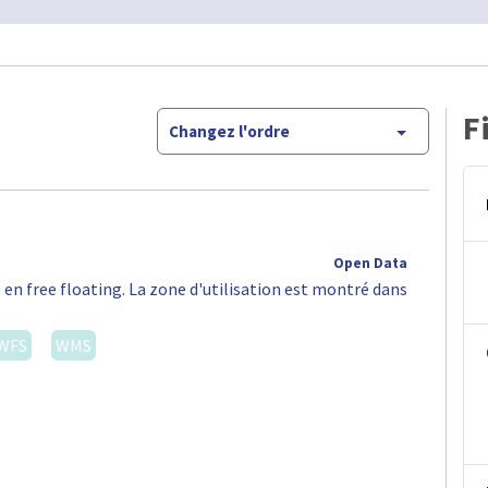
F
Changez l'ordre
Open Data
 en free floating. La zone d'utilisation est montré dans
WFS
WMS