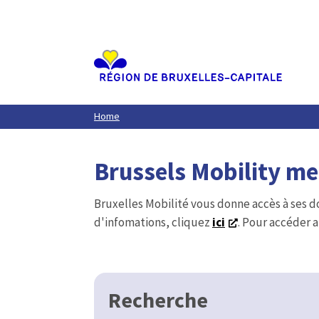
Aller
au
contenu
principal
Home
Brussels Mobility m
Bruxelles Mobilité vous donne accès à ses d
d'infomations, cliquez
ici
. Pour accéder a
Recherche