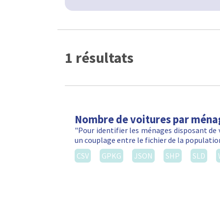
1 résultats
Nombre de voitures par ména
"Pour identifier les ménages disposant de 
un couplage entre le fichier de la populatio
CSV
GPKG
JSON
SHP
SLD