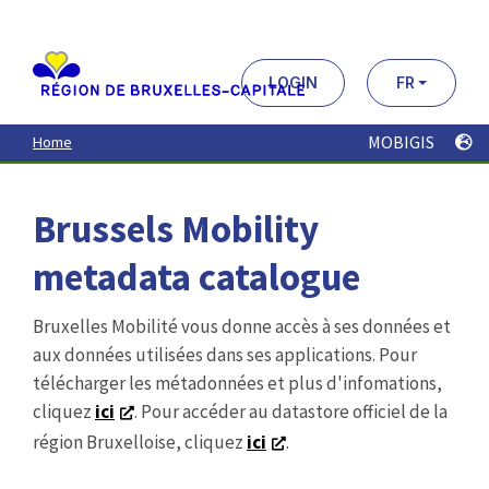
Aller
au
contenu
principal
LOGIN
FR
MOBIGIS
Home
Brussels Mobility
metadata catalogue
Bruxelles Mobilité vous donne accès à ses données et
aux données utilisées dans ses applications. Pour
télécharger les métadonnées et plus d'infomations,
cliquez
ici
. Pour accéder au datastore officiel de la
région Bruxelloise, cliquez
ici
.