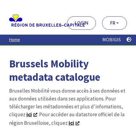
Aller
au
contenu
principal
LOGIN
FR
MOBIGIS
Home
Brussels Mobility
metadata catalogue
Bruxelles Mobilité vous donne accès à ses données et
aux données utilisées dans ses applications. Pour
télécharger les métadonnées et plus d'infomations,
cliquez
ici
. Pour accéder au datastore officiel de la
région Bruxelloise, cliquez
ici
.