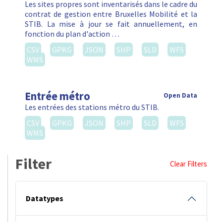
Les sites propres sont inventarisés dans le cadre du
contrat de gestion entre Bruxelles Mobilité et la
STIB. La mise à jour se fait annuellement, en
fonction du plan d'action …
CSV
GPKG
JSON
SHP
SLD
WFS
WMS
Entrée métro
Open Data
Les entrées des stations métro du STIB.
CSV
GPKG
JSON
SHP
SLD
WFS
WMS
Filter
Clear Filters
Datatypes