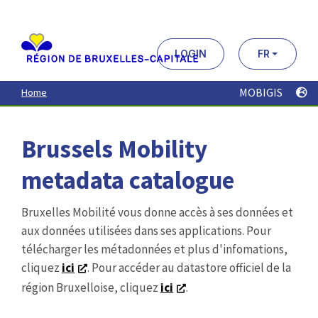
Aller
au
contenu
principal
LOGIN
FR
MOBIGIS
Home
Brussels Mobility
metadata catalogue
Bruxelles Mobilité vous donne accès à ses données et
aux données utilisées dans ses applications. Pour
télécharger les métadonnées et plus d'infomations,
cliquez
ici
. Pour accéder au datastore officiel de la
région Bruxelloise, cliquez
ici
.