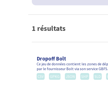
1 résultats
Dropoff Bolt
Ce jeu de données contient les zones de d
par le fournisseur Bolt via son service GBF
CSV
GPKG
JSON
SHP
SLD