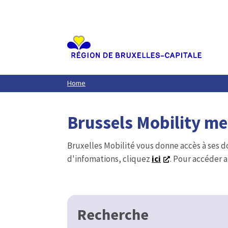
Aller
au
contenu
principal
Home
Brussels Mobility m
Bruxelles Mobilité vous donne accès à ses d
d'infomations, cliquez
ici
. Pour accéder a
Recherche