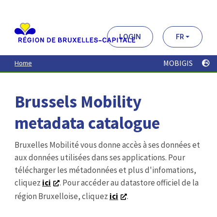
Aller
au
contenu
principal
LOGIN
FR
MOBIGIS
Home
Brussels Mobility
metadata catalogue
Bruxelles Mobilité vous donne accès à ses données et
aux données utilisées dans ses applications. Pour
télécharger les métadonnées et plus d'infomations,
cliquez
ici
. Pour accéder au datastore officiel de la
région Bruxelloise, cliquez
ici
.