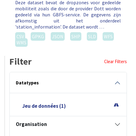
Deze dataset bevat de dropzones voor gedeelde
mobiliteit zoals die door de provider Dott worden
gedeeld via hun GBFS-service. De gegevens zijn
afkomstig uit het onderdeel
'station_information'. De dataset wordt …
CSV
GPKG
JSON
SHP
SLD
WFS
WMS
Filter
Clear Filters
Datatypes
Jeu de données (1)
Organisation