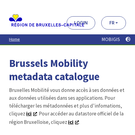
Aller
au
contenu
principal
LOGIN
FR
MOBIGIS
Home
Brussels Mobility
metadata catalogue
Bruxelles Mobilité vous donne accès à ses données et
aux données utilisées dans ses applications. Pour
télécharger les métadonnées et plus d'infomations,
cliquez
ici
. Pour accéder au datastore officiel de la
région Bruxelloise, cliquez
ici
.