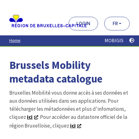
Aller
au
contenu
principal
LOGIN
FR
MOBIGIS
Home
Brussels Mobility
metadata catalogue
Bruxelles Mobilité vous donne accès à ses données et
aux données utilisées dans ses applications. Pour
télécharger les métadonnées et plus d'infomations,
cliquez
ici
. Pour accéder au datastore officiel de la
région Bruxelloise, cliquez
ici
.