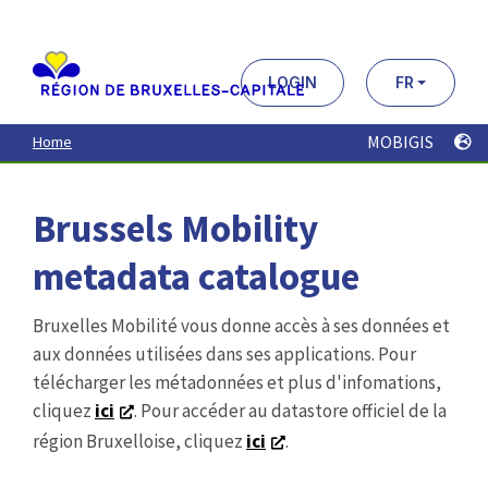
Aller
au
contenu
principal
LOGIN
FR
MOBIGIS
Home
Brussels Mobility
metadata catalogue
Bruxelles Mobilité vous donne accès à ses données et
aux données utilisées dans ses applications. Pour
télécharger les métadonnées et plus d'infomations,
cliquez
ici
. Pour accéder au datastore officiel de la
région Bruxelloise, cliquez
ici
.