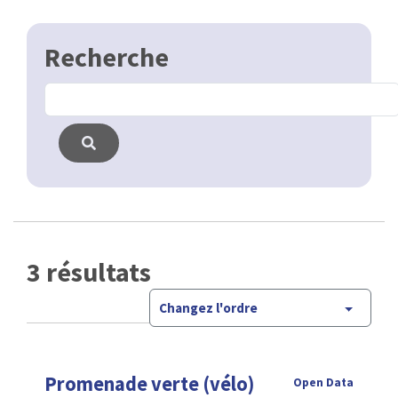
3 résultats
Changez l'ordre
Promenade verte (vélo)
Open Data
La Promenade Verte est une magnifique
Data BM
balade de plus de 63 km. Elle permet aux piétons et
cyclistes de faire le tour de la Région et de
traverser de nombreux …
CSV
GPKG
JSON
SHP
SLD
WFS
WMS