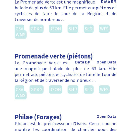
Promenade verte (piétons)
La Promenade Verte est
Data BM
Open Data
une magnifique balade de plus de 63 km. Elle
permet aux piétons et cyclistes de faire le tour de
la Région et de traverser de nombreux …
CSV
GPKG
JSON
SHP
SLD
WFS
WMS
Philae (Forages)
Open Data
Philae est le précécesseur d'Osiris. Cette couche
montre les coordination de chantier pour des
forages encodées dans cette base de données.
CSV
GPKG
JSON
SHP
WFS
WMS
Filter
Clear Filters