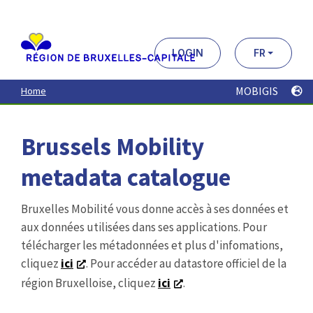
Aller
au
contenu
principal
LOGIN
FR
MOBIGIS
Home
Brussels Mobility
metadata catalogue
Bruxelles Mobilité vous donne accès à ses données et
aux données utilisées dans ses applications. Pour
télécharger les métadonnées et plus d'infomations,
cliquez
ici
. Pour accéder au datastore officiel de la
région Bruxelloise, cliquez
ici
.