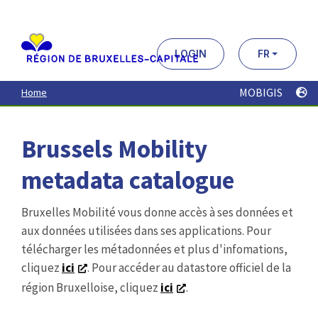
Aller
au
contenu
principal
LOGIN
FR
MOBIGIS
Home
Brussels Mobility
metadata catalogue
Bruxelles Mobilité vous donne accès à ses données et
aux données utilisées dans ses applications. Pour
télécharger les métadonnées et plus d'infomations,
cliquez
ici
. Pour accéder au datastore officiel de la
région Bruxelloise, cliquez
ici
.