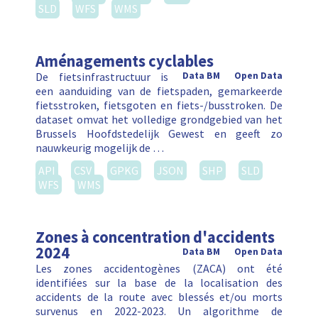
SLD
WFS
WMS
Aménagements cyclables
De fietsinfrastructuur is
Data BM
Open Data
een aanduiding van de fietspaden, gemarkeerde
fietsstroken, fietsgoten en fiets-/busstroken. De
dataset omvat het volledige grondgebied van het
Brussels Hoofdstedelijk Gewest en geeft zo
nauwkeurig mogelijk de …
API
CSV
GPKG
JSON
SHP
SLD
WFS
WMS
Zones à concentration d'accidents
2024
Data BM
Open Data
Les zones accidentogènes (ZACA) ont été
identifiées sur la base de la localisation des
accidents de la route avec blessés et/ou morts
survenus en 2022-2023. Un algorithme de