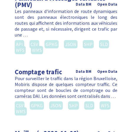
(PMV)
Data BM
Open Data
Les panneaux d'information de route dynamiques
sont des panneaux électroniques le long des
routes qui affichent des informations aux véhicules
de passage et, si nécessaire, dirigent ce trafic par
une …
API
CSV
GPKG
JSON
SHP
SLD
WFS
WMS
Comptage trafic
Data BM
Open Data
Pour surveiller le traffic dans la région Bruxelloise,
Mobiris dispose de quelques compteur traffic. Ce
compteur sont de boucles de comptrage ou de
caméras DAI. Les données sont centralisés dans …
CSV
GPKG
JSON
SHP
SLD
WFS
WMS