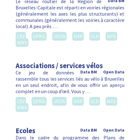
Le réseau routier de la Région de
Data BM
Bruxelles-Capitale est réparti en voiries régionales
(généralement les axes les plus structurants) et
communales (généralement les voiries à caractère
local). A peu près …
CSV
GPKG
JSON
SHP
SLD
WFS
WMS
Associations / services vélos
Ce jeu de données
Data BM
Open Data
rassemble tous les services liés au vélo à Bruxelles
en un seul endroit, afin de vous offrir un aperçu
complet en un coup d’œil. Vous y …
CSV
GPKG
JSON
SHP
SLD
WFS
WMS
Ecoles
Data BM
Open Data
Dans le cadre du programme des Plans de