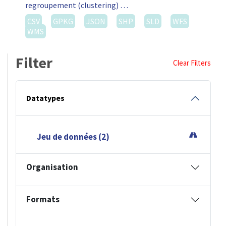
regroupement (clustering) …
CSV
GPKG
JSON
SHP
SLD
WFS
WMS
Filter
Clear Filters
Datatypes
Jeu de données (2)
Organisation
Formats