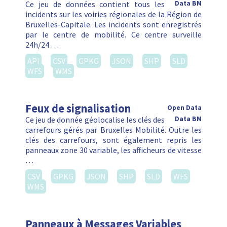
Ce jeu de données contient tous les
Data BM
incidents sur les voiries régionales de la Région de
Bruxelles-Capitale. Les incidents sont enregistrés
par le centre de mobilité. Ce centre surveille
24h/24 …
API
CSV
GPKG
JSON
SHP
SLD
WFS
WMS
Feux de signalisation
Open Data
Ce jeu de donnée géolocalise les clés des
Data BM
carrefours gérés par Bruxelles Mobilité. Outre les
clés des carrefours, sont également repris les
panneaux zone 30 variable, les afficheurs de vitesse
…
CSV
GPKG
JSON
SHP
SLD
WFS
WMS
Panneaux à Messages Variables