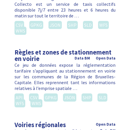
Collecto est un service de taxis collectifs
disponible 7j/7 entre 23 heures et 6 heures du
matin sur tout le territoire de …
CSV
GPKG
JSON
SHP
SLD
WFS
WMS
Règles et zones de stationnement
en voirie
Data BM
Open Data
Ce jeu de données expose la réglementation
tarifaire s’appliquant au stationnement en voirie
sur les communes de la Région de Bruxelles-
Capitale. Elles reprennent tant les informations
relatives à l’emprise spatiale …
API
CSV
GPKG
JSON
SHP
SLD
WFS
WMS
Voiries régionales
Open Data