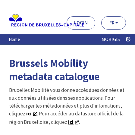
Aller
au
contenu
principal
LOGIN
FR
MOBIGIS
Home
Brussels Mobility
metadata catalogue
Bruxelles Mobilité vous donne accès à ses données et
aux données utilisées dans ses applications. Pour
télécharger les métadonnées et plus d'infomations,
cliquez
ici
. Pour accéder au datastore officiel de la
région Bruxelloise, cliquez
ici
.