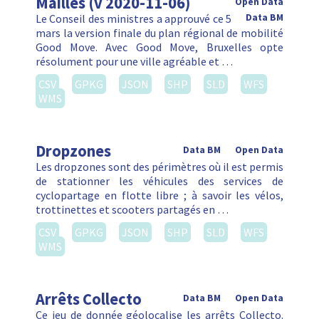
Mailles (v 2020-11-06)
Open Data
Le Conseil des ministres a approuvé ce 5
Data BM
mars la version finale du plan régional de mobilité
Good Move. Avec Good Move, Bruxelles opte
résolument pour une ville agréable et …
CSV
GPKG
JSON
SHP
SLD
WFS
WMS
Dropzones
Data BM
Open Data
Les dropzones sont des périmètres où il est permis
de stationner les véhicules des services de
cyclopartage en flotte libre ; à savoir les vélos,
trottinettes et scooters partagés en …
CSV
GPKG
JSON
SHP
SLD
WFS
WMS
Arrêts Collecto
Data BM
Open Data
Ce jeu de donnée géolocalise les arrêts Collecto.