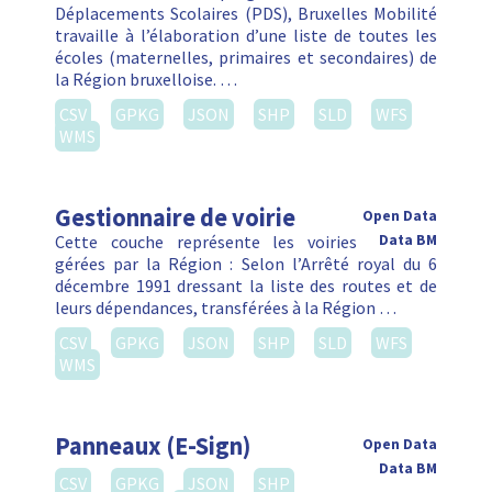
Déplacements Scolaires (PDS), Bruxelles Mobilité
travaille à l’élaboration d’une liste de toutes les
écoles (maternelles, primaires et secondaires) de
la Région bruxelloise. …
CSV
GPKG
JSON
SHP
SLD
WFS
WMS
Gestionnaire de voirie
Open Data
Cette couche représente les voiries
Data BM
gérées par la Région : Selon l’Arrêté royal du 6
décembre 1991 dressant la liste des routes et de
leurs dépendances, transférées à la Région …
CSV
GPKG
JSON
SHP
SLD
WFS
WMS
Panneaux (E-Sign)
Open Data
Data BM
CSV
GPKG
JSON
SHP