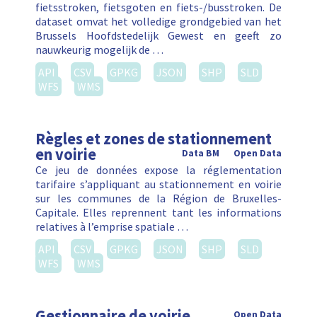
fietsstroken, fietsgoten en fiets-/busstroken. De
dataset omvat het volledige grondgebied van het
Brussels Hoofdstedelijk Gewest en geeft zo
nauwkeurig mogelijk de …
API
CSV
GPKG
JSON
SHP
SLD
WFS
WMS
Règles et zones de stationnement
en voirie
Data BM
Open Data
Ce jeu de données expose la réglementation
tarifaire s’appliquant au stationnement en voirie
sur les communes de la Région de Bruxelles-
Capitale. Elles reprennent tant les informations
relatives à l’emprise spatiale …
API
CSV
GPKG
JSON
SHP
SLD
WFS
WMS
Gestionnaire de voirie
Open Data