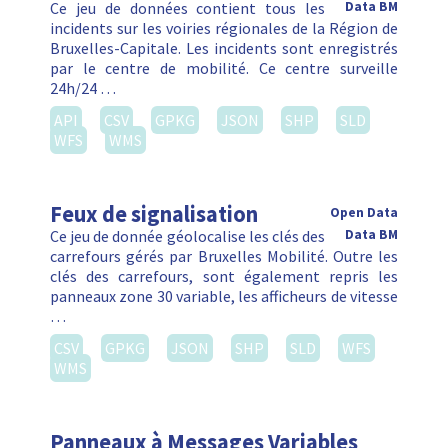
Ce jeu de données contient tous les
Data BM
incidents sur les voiries régionales de la Région de
Bruxelles-Capitale. Les incidents sont enregistrés
par le centre de mobilité. Ce centre surveille
24h/24 …
API
CSV
GPKG
JSON
SHP
SLD
WFS
WMS
Feux de signalisation
Open Data
Ce jeu de donnée géolocalise les clés des
Data BM
carrefours gérés par Bruxelles Mobilité. Outre les
clés des carrefours, sont également repris les
panneaux zone 30 variable, les afficheurs de vitesse
…
CSV
GPKG
JSON
SHP
SLD
WFS
WMS
Panneaux à Messages Variables