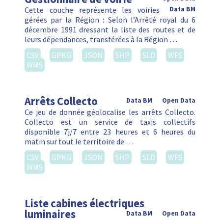
Cette couche représente les voiries
Data BM
gérées par la Région : Selon l’Arrêté royal du 6
décembre 1991 dressant la liste des routes et de
leurs dépendances, transférées à la Région …
CSV
GPKG
JSON
SHP
SLD
WFS
WMS
Arrêts Collecto
Data BM
Open Data
Ce jeu de donnée géolocalise les arrêts Collecto.
Collecto est un service de taxis collectifs
disponible 7j/7 entre 23 heures et 6 heures du
matin sur tout le territoire de …
CSV
GPKG
JSON
SHP
SLD
WFS
WMS
Liste cabines électriques
luminaires
Data BM
Open Data