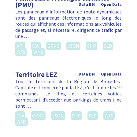
(PMV)
Data BM
Open Data
Les panneaux d'information de route dynamiques
sont des panneaux électroniques le long des
routes qui affichent des informations aux véhicules
de passage et, si nécessaire, dirigent ce trafic par
une …
API
CSV
GPKG
JSON
SHP
SLD
WFS
WMS
Territoire LEZ
Data BM
Open Data
Tout le territoire de la Région de Bruxelles-
Capitale est concerné par la LEZ, c'est-à-dire les 19
communes. Le Ring et certaines voiries
permettant d'accéder aux parkings de transit ne
sont …
CSV
GPKG
JSON
SHP
SLD
WFS
WMS