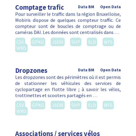
Comptage trafic
Data BM
Open Data
Pour surveiller le traffic dans la région Bruxelloise,
Mobiris dispose de quelques compteur traffic. Ce
compteur sont de boucles de comptrage ou de
caméras DAI. Les données sont centralisés dans …
CSV
GPKG
JSON
SHP
SLD
WFS
WMS
Dropzones
Data BM
Open Data
Les dropzones sont des périmètres où il est permis
de stationner les véhicules des services de
cyclopartage en flotte libre ; à savoir les vélos,
trottinettes et scooters partagés en …
CSV
GPKG
JSON
SHP
SLD
WFS
WMS
Associations / services vélos