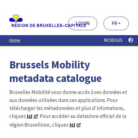
Aller
au
contenu
principal
LOGIN
FR
MOBIGIS
Home
Brussels Mobility
metadata catalogue
Bruxelles Mobilité vous donne accès à ses données et
aux données utilisées dans ses applications. Pour
télécharger les métadonnées et plus d'infomations,
cliquez
ici
. Pour accéder au datastore officiel de la
région Bruxelloise, cliquez
ici
.