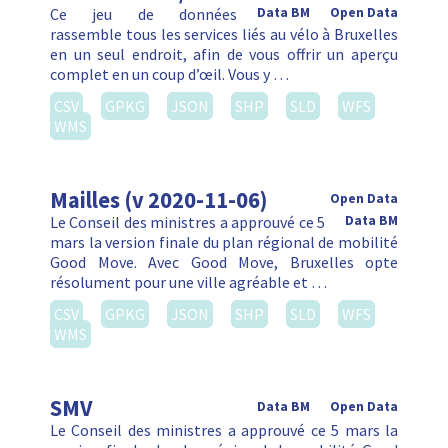
Ce jeu de données
Data BM
Open Data
rassemble tous les services liés au vélo à Bruxelles
en un seul endroit, afin de vous offrir un aperçu
complet en un coup d’œil. Vous y …
CSV
GPKG
JSON
SHP
SLD
WFS
WMS
Mailles (v 2020-11-06)
Open Data
Le Conseil des ministres a approuvé ce 5
Data BM
mars la version finale du plan régional de mobilité
Good Move. Avec Good Move, Bruxelles opte
résolument pour une ville agréable et …
CSV
GPKG
JSON
SHP
SLD
WFS
WMS
SMV
Data BM
Open Data
Le Conseil des ministres a approuvé ce 5 mars la