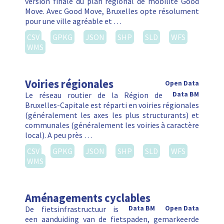
version finale du plan régional de mobilité Good
Move. Avec Good Move, Bruxelles opte résolument
pour une ville agréable et …
CSV
GPKG
JSON
SHP
SLD
WFS
WMS
Voiries régionales
Open Data
Le réseau routier de la Région de
Data BM
Bruxelles-Capitale est réparti en voiries régionales
(généralement les axes les plus structurants) et
communales (généralement les voiries à caractère
local). A peu près …
CSV
GPKG
JSON
SHP
SLD
WFS
WMS
Aménagements cyclables
De fietsinfrastructuur is
Data BM
Open Data
een aanduiding van de fietspaden, gemarkeerde