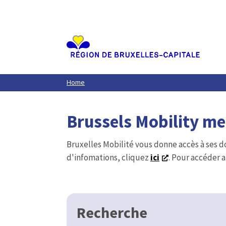
Aller
au
contenu
principal
Home
Brussels Mobility m
Bruxelles Mobilité vous donne accès à ses d
d'infomations, cliquez
ici
. Pour accéder a
Recherche