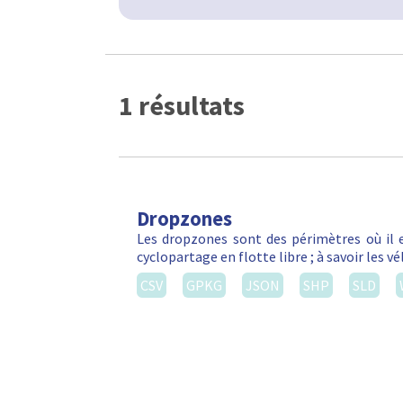
1 résultats
Dropzones
Les dropzones sont des périmètres où il e
cyclopartage en flotte libre ; à savoir les 
CSV
GPKG
JSON
SHP
SLD